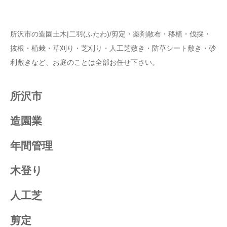
所沢市の造園土木|二羽(ふたわ)/剪定・薬剤散布・移植・伐採・
抜根・植栽・草刈り・芝刈り・人工芝敷き・防草シート敷き・砂
利敷きなど、お庭のことは全部お任せ下さい。
所沢市
造園業
年間管理
木登り
人工芝
剪定