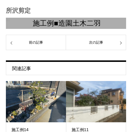
所沢剪定
施工例■造園土木二羽
前の記事
次の記事
関連記事
施工例14
施工例11