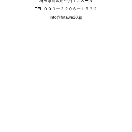
埼玉県所沢市牛沼１２８ー３
TEL:０９０ー３２０６ー１５３２
info@futawa28.jp