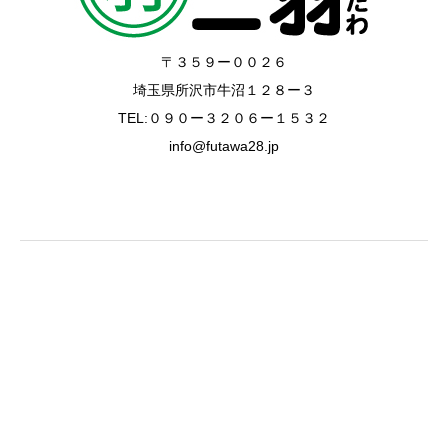
〒３５９ー００２６
埼玉県所沢市牛沼１２８ー３
TEL:０９０ー３２０６ー１５３２
info@futawa28.jp