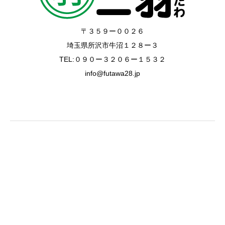
〒３５９ー００２６
埼玉県所沢市牛沼１２８ー３
TEL:０９０ー３２０６ー１５３２
info@futawa28.jp