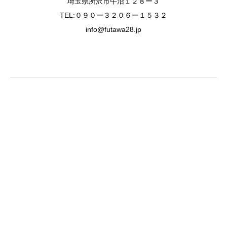
埼玉県所沢市牛沼１２８ー３
TEL:０９０ー３２０６ー１５３２
info@futawa28.jp