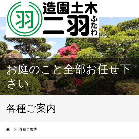
お庭のこと全部お任せ下
さい
各種ご案内
ーム
各種ご案内