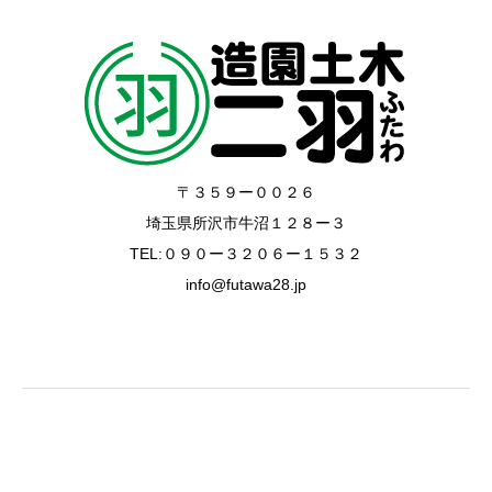
〒３５９ー００２６
埼玉県所沢市牛沼１２８ー３
TEL:０９０ー３２０６ー１５３２
info@futawa28.jp